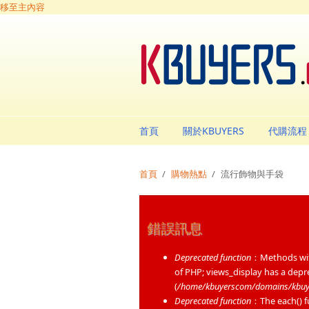
移至主內容
首頁
關於KBUYERS
代購流程
首頁
/
購物熱點
/
流行飾物與手袋
錯誤訊息
Deprecated function
：Methods with
of PHP; views_display has a dep
(
/home/kbuyerscom/domains/kbuyer
Deprecated function
：The each() fu