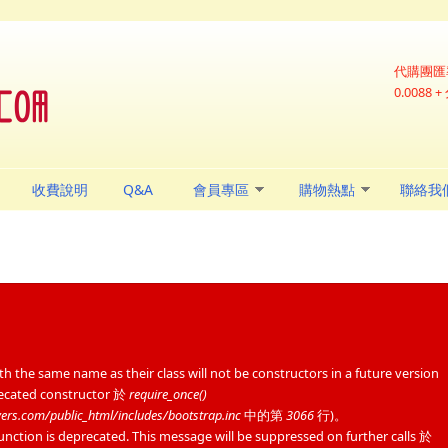
代購團匯
0.0088
收費說明
Q&A
會員專區
購物熱點
聯絡我
 the same name as their class will not be constructors in a future version
recated constructor 於
require_once()
s.com/public_html/includes/bootstrap.inc
中的第
3066
行)。
nction is deprecated. This message will be suppressed on further calls 於