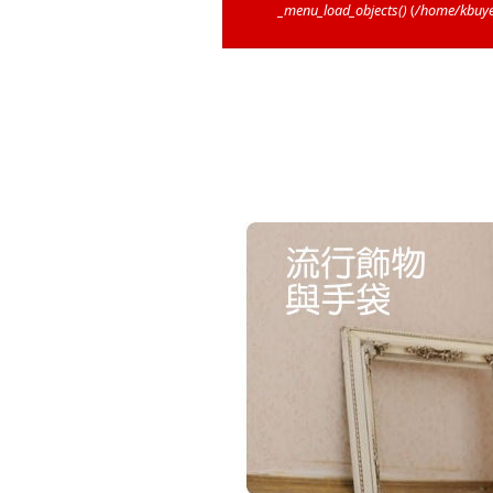
_menu_load_objects()
(
/home/kbuye