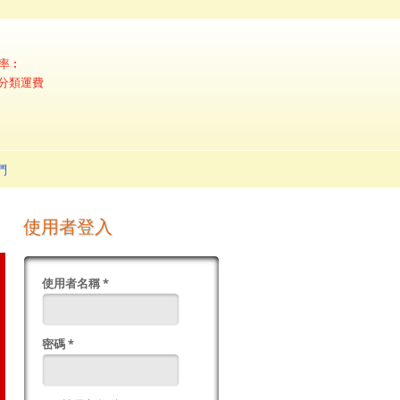
率︰
 + 分類運費
們
使用者登入
使用者名稱
*
密碼
*