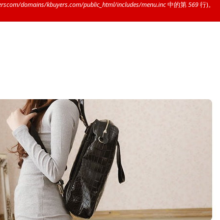
rscom/domains/kbuyers.com/public_html/includes/menu.inc
中的第
569
行)。